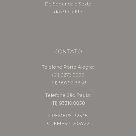
De Segunda à Sexta
das 9h a 19h
CONTATO
Telefone Porto Alegre:
(51) 3273.0500
(51) 99792.8858
Telefone São Paulo:
(11) 93310.8858
CREMERS: 32345
CREMESP: 205722