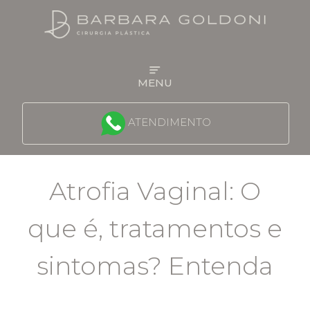
MENU
QUEM É A DRA BARBARA
ATENDIMENTO
FACE
Atrofia Vaginal: O
MAMA
que é, tratamentos e
CONTORNO CORPORAL
sintomas? Entenda
PROCEDIMENTOS NÃO CIRÚRGICOS