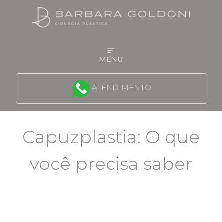
MENU
QUEM É A DRA BARBARA
ATENDIMENTO
FACE
Capuzplastia: O que
MAMA
você precisa saber
CONTORNO CORPORAL
PROCEDIMENTOS NÃO CIRÚRGICOS