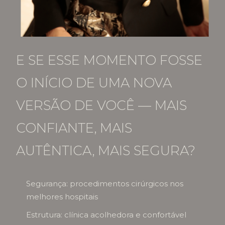
E SE ESSE MOMENTO FOSSE
O INÍCIO DE UMA NOVA
VERSÃO DE VOCÊ — MAIS
CONFIANTE, MAIS
AUTÊNTICA, MAIS SEGURA?
Segurança: procedimentos cirúrgicos nos
melhores hospitais
Estrutura: clínica acolhedora e confortável