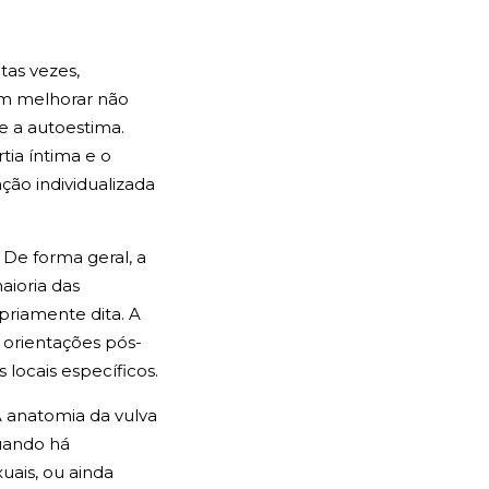
tas vezes,
am melhorar não
e a autoestima.
tia íntima e o
ão individualizada
De forma geral, a
ioria das
priamente dita. A
 orientações pós-
 locais específicos.
A anatomia da vulva
quando há
xuais, ou ainda