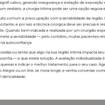
ignifi cativo, gerando insegurança e evitação de exposiçã
m vestiário, a cirurgia íntima pode ser uma opção segura e
to comum a preocupação com a sensibilidade da região. 
ante, e por isso a técnica cirúrgica deve ser precisa e re
te. Quando bem indicada e realizada por um cirurgião exper
ete a sensibilidade — pelo contrário, muitas pacientes r
 na autoconfiança.
úvidas ou sente que algo na sua região íntima impacta seu
ozinha — e que existe solução. A avaliação individualizada 
 queixas e indicar o melhor tratamento para o seu caso. A
o Alegre ou on-line, se mora longe, e venha conversar co
i dencialidade.