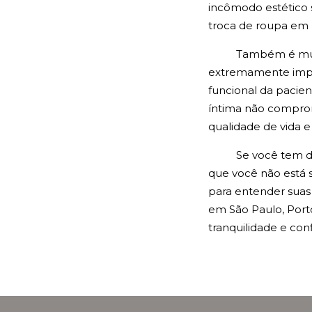
incômodo estético s
troca de roupa em u
Também é mui
extremamente import
funcional da pacien
íntima não comprom
qualidade de vida e
Se você tem d
que você não está s
para entender suas
em São Paulo, Port
tranquilidade e conf