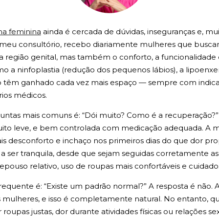
ÍNTIMA
ima feminina
ainda é cercada de dúvidas, inseguranças e, mui
TUDO SOBRE CLITOROPLASTIA
 meu consultório, recebo diariamente mulheres que busc
a região genital, mas também o conforto, a funcionalidade 
a ninfoplastia (redução dos pequenos lábios), a lipoenxer
TUDO SOBRE NINFOPLASTIA
 têm ganhado cada vez mais espaço — sempre com indicaç
rios médicos.
GUIA DA CIRURGIA ÍNTÍMA
ntas mais comuns é: “Dói muito? Como é a recuperação?” 
ito leve, e bem controlada com medicação adequada. A ma
GUIA DA CIRURGIA PLÁSTICA
is desconforto e inchaço nos primeiros dias do que dor pro
a ser tranquila, desde que sejam seguidas corretamente as
epouso relativo, uso de roupas mais confortáveis e cuidados
MÍDIA
requente é: “Existe um padrão normal?” A resposta é não. 
as mulheres, e isso é completamente natural. No entanto, 
roupas justas, dor durante atividades físicas ou relações se