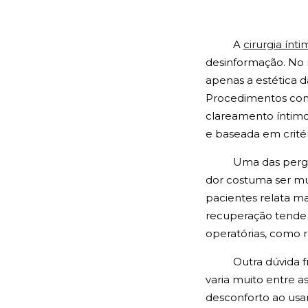
A
cirurgia ínt
desinformação. No
apenas a estética d
Procedimentos como 
clareamento íntimo
e baseada em crité
Uma das pergu
dor costuma ser mu
pacientes relata ma
recuperação tende 
operatórias, como r
Outra dúvida f
varia muito entre 
desconforto ao usar 