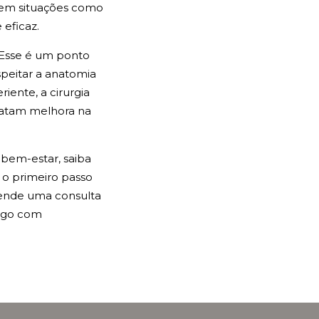
o em situações como
 eficaz.
Esse é um ponto
speitar a anatomia
iente, a cirurgia
elatam melhora na
 bem-estar, saiba
é o primeiro passo
gende uma consulta
migo com