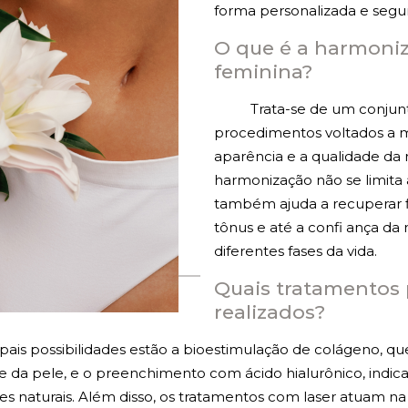
forma personalizada e segur
ÍNTIMA
O que é a harmoni
feminina?
TUDO SOBRE CLITOROPLASTIA
Trata-se de um conjun
procedimentos voltados a m
TUDO SOBRE NINFOPLASTIA
aparência e a qualidade da r
harmonização não se limita à
GUIA DA CIRURGIA ÍNTÍMA
também ajuda a recuperar fi
tônus e até a confi ança d
diferentes fases da vida.
GUIA DA CIRURGIA PLÁSTICA
Quais tratamentos
realizados?
MÍDIA
ipais possibilidades estão a bioestimulação de colágeno, qu
e da pele, e o preenchimento com ácido hialurônico, indica
s naturais. Além disso, os tratamentos com laser atuam n