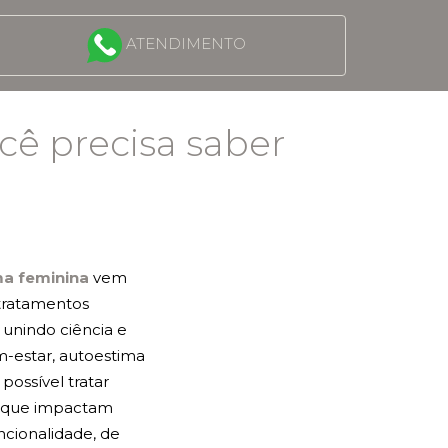
ATENDIMENTO
cê precisa saber
ma feminina
vem
tratamentos
 unindo ciência e
-estar, autoestima
possível tratar
al que impactam
ncionalidade, de