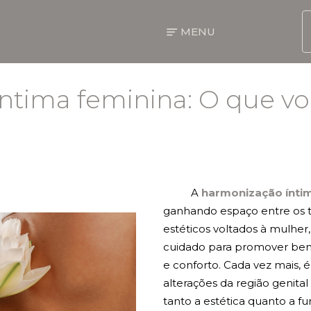
MENU
tima feminina: O que vo
QUEM É A DRA BARBARA
FACE
MAMA
A
harmonização ínti
ganhando espaço entre os 
estéticos voltados à mulher,
CONTORNO CORPORAL
cuidado para promover bem
e conforto. Cada vez mais, é 
PROCEDIMENTOS NÃO CIRÚRGICOS
alterações da região genit
tanto a estética quanto a fu