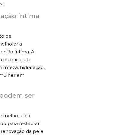
a.
zação íntima
to de
elhorar a
egião íntima. A
 estética: ela
 rmeza, hidratação,
a mulher em
 podem ser
e melhora a fi
do para restaurar
a renovação da pele