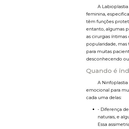
A Labioplastia
feminina, especific
têm funções proteto
entanto, algumas p
as cirurgias íntima
popularidade, mas 
para muitas pacien
desconhecendo outra
Quando é indi
A Ninfoplastia
emocional para mui
cada uma delas:
- Diferença de
naturais, e al
Essa assimetr