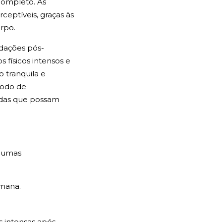
completo. As
eptíveis, graças às
orpo.
dações pós-
 físicos intensos e
 tranquila e
íodo de
idas que possam
lgumas
emana.
s intensas após