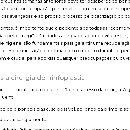
 graus nas semanas anteriores, deve ter desaparecido por 
ue são uma preocupação para muitas, tornam-se quase imperc
gicas avançadas e ao próprio processo de cicatrização do c
ontos, é importante que a paciente siga todas as recomen
das pelo cirurgião. Cuidados adequados, como evitar esforços
de higiene, são fundamentais para garantir uma recuperação
tórios. A comunicação contínua com o médico durante o per
m é crucial para abordar quaisquer preocupações ou dúv
 a cirurgia de ninfoplastia
io é crucial para a recuperação e o sucesso da cirurgia. A
cluem:
e gelo por dois dias e, se possível, ao longo da primeira s
a evitar sangramentos.
tividades físicas leves somente após duas semanas e às mai