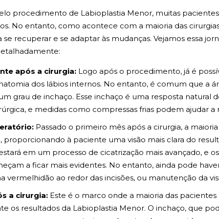
elo procedimento de Labioplastia Menor, muitas pacientes
dos. No entanto, como acontece com a maioria das cirurgias
 se recuperar e se adaptar às mudanças. Vejamos essa jor
detalhadamente:
te após a cirurgia:
Logo após o procedimento, já é possív
anatomia dos lábios internos. No entanto, é comum que a á
um grau de inchaço. Esse inchaço é uma resposta natural d
irúrgica, e medidas como compressas frias podem ajudar a 
ratório:
Passado o primeiro mês após a cirurgia, a maioria 
, proporcionando à paciente uma visão mais clara do result
estará em um processo de cicatrização mais avançado, e o
eçam a ficar mais evidentes. No entanto, ainda pode haver
 vermelhidão ao redor das incisões, ou manutenção da visi
 a cirurgia:
Este é o marco onde a maioria das pacientes
 os resultados da Labioplastia Menor. O inchaço, que pod