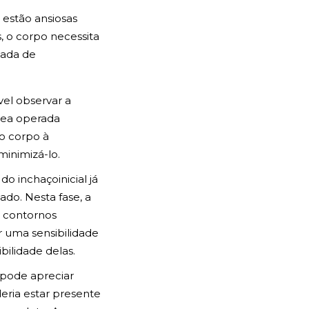
 estão ansiosas
, o corpo necessita
nada de
el observar a
rea operada
o corpo à
minimizá-lo.
do inchaçoinicial já
ado. Nesta fase, a
s contornos
 uma sensibilidade
bilidade delas.
 pode apreciar
eria estar presente