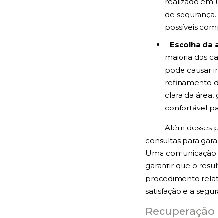
realizado em 
de segurança.
possíveis comp
-
Escolha da 
maioria dos ca
pode causar in
refinamento d
clara da área,
confortável pa
Além desses p
consultas para gar
Uma comunicação cla
garantir que o resu
procedimento relati
satisfação e a segu
Recuperação e