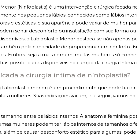
 Menor (Ninfoplastia) é uma intervenção cirúrgica focada na
amente nos pequenos lábios, conhecidos como lábios intern
ras e estéticas, e sua aparência pode variar de mulher pa
odem sentir desconforto ou insatisfação com sua forma o
s disponíveis, a Labioplastia Menor destaca-se não apenas p
também pela capacidade de proporcionar um conforto fís
tes. Embora seja a mais comum, muitas mulheres só conh
s possibilidades disponíveis no campo da cirurgia íntima 
cada a cirurgia íntima de ninfoplastia?
 (Labioplastia menor) é um procedimento que pode trazer al
tas mulheres. Suas indicações variam, e a seguir, vamos n
 tamanho entre os lábios internos: A anatomia feminina pos
gumas mulheres podem ter lábios internos de tamanhos difer
ia, além de causar desconforto estético para algumas, pod