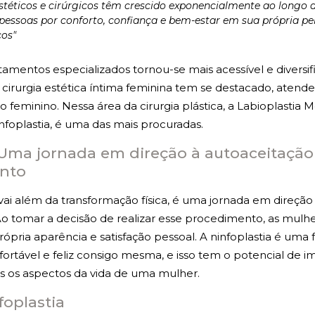
téticos e cirúrgicos têm crescido exponencialmente ao longo do
ÍNTIMA
pessoas por conforto, confiança e bem-estar em sua própria p
cos"
TUDO SOBRE CLITOROPLASTIA
tamentos especializados tornou-se mais acessível e diversi
a cirurgia estética íntima feminina tem se destacado, ate
o feminino. Nessa área da cirurgia plástica, a Labioplasti
TUDO SOBRE NINFOPLASTIA
foplastia, é uma das mais procuradas.
 Uma jornada em direção à autoaceitação
GUIA DA CIRURGIA ÍNTÍMA
nto
 vai além da transformação física, é uma jornada em direção
GUIA DA CIRURGIA PLÁSTICA
tomar a decisão de realizar esse procedimento, as mulh
rópria aparência e satisfação pessoal. A ninfoplastia é uma 
MÍDIA
fortável e feliz consigo mesma, e isso tem o potencial de i
s os aspectos da vida de uma mulher.
foplastia