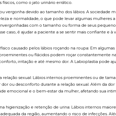
ísicos, como o jato urinário errático.
 ou vergonha devido ao tamanho dos lábios: A sociedade m
leza e normalidade, o que pode levar algumas mulheres a
envergonhadas com o tamanho ou forma de seus pequenos l
esse caso, é ajudar a paciente a se sentir mais confiante e 
físico causado pelos lábios roçando na roupa: Em algumas s
 proeminentes ou flácidos podem roçar constantemente nas
nforto, irritação e até mesmo dor. A Labioplastia pode ajud
 a relação sexual: Lábios internos proeminentes ou de t
or ou desconforto durante a relação sexual. Além da dor fí
úde emocional e o bem-estar da mulher, afetando sua inti
 na higienização e retenção de urina: Lábios internos maior
o adequada da região, aumentando o risco de infecções. Al