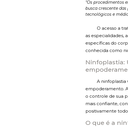
"Os procedimentos es
busca crescente das 
tecnológicos e médi
O acesso a tra
as especialidades, 
específicas do corp
conhecida como nin
Ninfoplastia:
empoderame
A ninfoplastia
empoderamento. Ao 
o controle de sua p
mais confiante, con
positivamente todo
O que é a nin