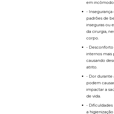
em incômodos f
- Insegurança
padrões de be
inseguras ou 
da cirurgia, n
corpo.
- Desconforto 
internos mais
causando desco
atrito.
- Dor durante
podem causar d
impactar a sa
de vida.
- Dificuldades
a higienizaçã