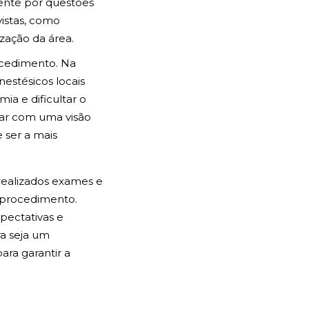
ente por questões
vistas, como
zação da área.
rocedimento. Na
nestésicos locais
ia e dificultar o
har com uma visão
e ser a mais
realizados exames e
o procedimento.
pectativas e
ra seja um
ra garantir a