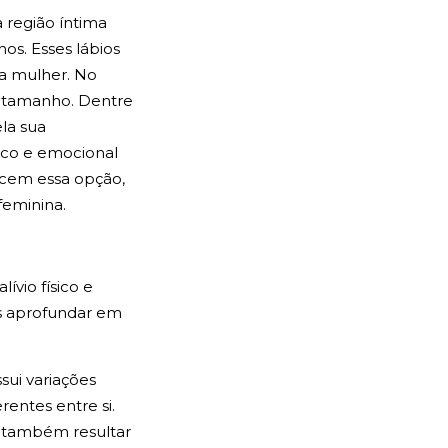
 região íntima
os. Esses lábios
ra mulher. No
u tamanho. Dentre
ela sua
ico e emocional
ecem essa opção,
feminina.
ívio físico e
os aprofundar em
sui variações
entes entre si.
e também resultar