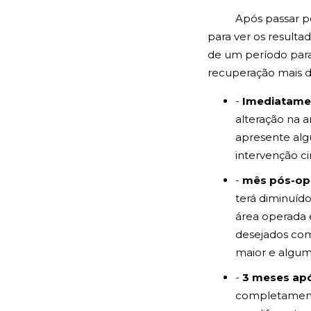
Após passar p
para ver os resulta
de um período para
recuperação mais 
-
Imediatamen
alteração na 
apresente alg
intervenção c
-
mês pós-ope
terá diminuído
área operada 
desejados com
maior e alguma
-
3 meses após
completamente