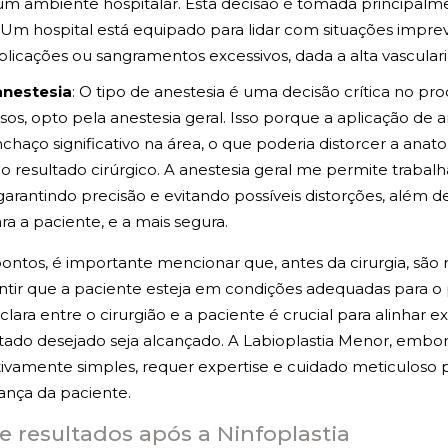
um ambiente hospitalar. Esta decisão é tomada principalm
 Um hospital está equipado para lidar com situações impre
licações ou sangramentos excessivos, dada a alta vasculari
anestesia
: O tipo de anestesia é uma decisão crítica no p
sos, opto pela anestesia geral. Isso porque a aplicação de a
chaço significativo na área, o que poderia distorcer a anatom
o resultado cirúrgico. A anestesia geral me permite trabal
 garantindo precisão e evitando possíveis distorções, além d
ra a paciente, e a mais segura.
ontos, é importante mencionar que, antes da cirurgia, são 
antir que a paciente esteja em condições adequadas para 
ra entre o cirurgião e a paciente é crucial para alinhar ex
ltado desejado seja alcançado. A Labioplastia Menor, embo
vamente simples, requer expertise e cuidado meticuloso pa
rança da paciente.
 resultados após a Ninfoplastia