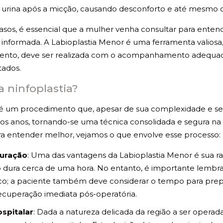
e urina após a micção, causando desconforto e até mesmo o
asos, é essencial que a mulher venha consultar para enten
informada. A Labioplastia Menor é uma ferramenta valios
ento, deve ser realizada com o acompanhamento adequad
tados.
a ninfoplastia?
 é um procedimento que, apesar de sua complexidade e sens
os anos, tornando-se uma técnica consolidada e segura na c
ara entender melhor, vejamos o que envolve esse processo:
uração
: Uma das vantagens da Labioplastia Menor é sua r
dura cerca de uma hora. No entanto, é importante lembra
co; a paciente também deve considerar o tempo para prep
recuperação imediata pós-operatória.
spitalar
: Dada a natureza delicada da região a ser opera