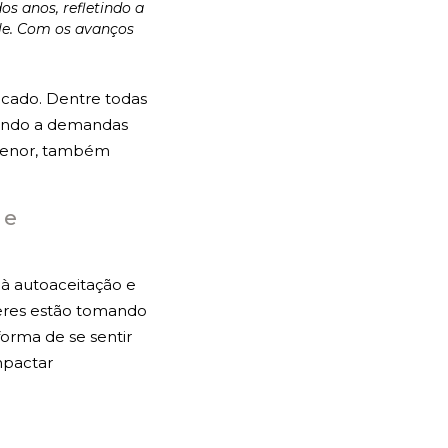
s anos, refletindo a
ele. Com os avanços
ficado. Dentre todas
ndendo a demandas
a Menor, também
 e
 à autoaceitação e
eres estão tomando
forma de se sentir
mpactar