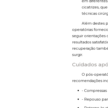
em diferentes
cicatrizes, q
técnicas cirúr
Além destes p
operatórias forneci
seguir orientações 
resultados satisfa
recuperação també
surgir.
Cuidados após
O pós-operatór
recomendações in
- Compressas d
- Repouso par
- Retorno às a