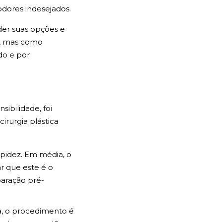
dores indesejados.
der suas opções e
a, mas como
o e por
ibilidade, foi
irurgia plástica
apidez. Em média, o
r que este é o
aração pré-
da, o procedimento é