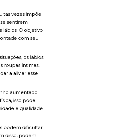
uitas vezes impõe
 se sentirem
ábios. O objetivo
à vontade com seu
ituações, os lábios
 roupas íntimas,
ar a aliviar esse
amanho aumentado
sica, isso pode
midade e qualidade
es podem dificultar
ém disso, podem