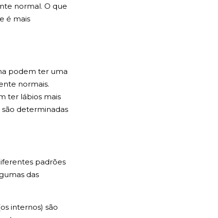
ente normal. O que
ue é mais
gina podem ter uma
ente normais.
 ter lábios mais
s são determinadas
iferentes padrões
Algumas das
os internos) são