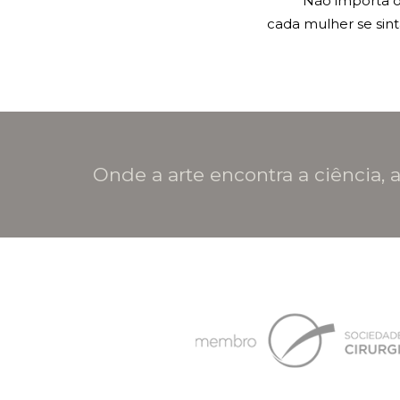
Não importa o
cada mulher se sint
Onde a arte encontra a ciência, a