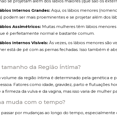
não se projetam além dos lábios maiores (que são os extern
ábios Internos Grandes:
Aqui, os lábios menores (nomenc
s) podem ser mais proeminentes e se projetar além dos láb
ábios Assimétricos:
Muitas mulheres têm lábios menores
 que é perfeitamente normal e bastante comum.
ábios Internos Visíveis:
Às vezes, os lábios menores são v
er está de pé com as pernas fechadas. Isso também é a
o tamanho da Região Íntima?
volume da região íntima é determinado pela genética e p
pessoa. Fatores como idade, gravidez, parto e flutuações 
e a firmeza da vulva e da vagina, mas isso varia de mulher p
na muda com o tempo?
 passar por mudanças ao longo do tempo, especialmente