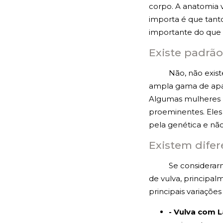
corpo. A anatomia 
importa é que tanto
importante do que
Existe padrão
Não, não exis
ampla gama de apar
Algumas mulheres p
proeminentes. Eles
pela genética e nã
Existem difer
Se considerar
de vulva, principal
principais variações
- Vulva com 