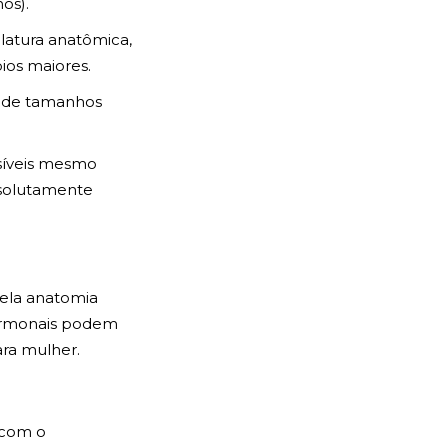
os).
latura anatômica,
ios maiores.
 de tamanhos
isíveis mesmo
bsolutamente
ela anatomia
hormonais podem
ara mulher.
 com o