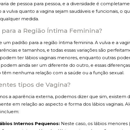
varia de pessoa para pessoa, e a diversidade é completam
 a vulva quanto a vagina sejam saudáveis e funcionais, o q
 qualquer medida.
 para a Região Íntima Feminina?
te um padrão para a região íntima feminina. A vulva e a va
ências e tamanhos, e todas essas variações são perfeitam
odem ter lábios vaginais menores, enquanto outras podem
 podem ainda ser um diferente do outro, e essas diferença
o têm nenhuma relação com a saúde ou a função sexual.
entes tipos de Vagina?
mos a aparência externa, podemos dizer que sim, existem d
mente em relação ao aspecto e forma dos lábios vaginais. 
 incluem:
Lábios Internos Pequenos:
Neste caso, os lábios menores (