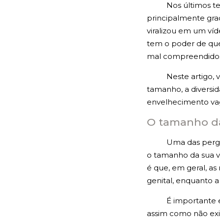
Nos últimos t
principalmente gra
viralizou em um ví
tem o poder de que
mal compreendidos
Neste artigo, 
tamanho, a diversi
envelhecimento vag
O tamanho da
Uma das pergu
o tamanho da sua v
é que, em geral, as
genital, enquanto a 
É importante 
assim como não exi