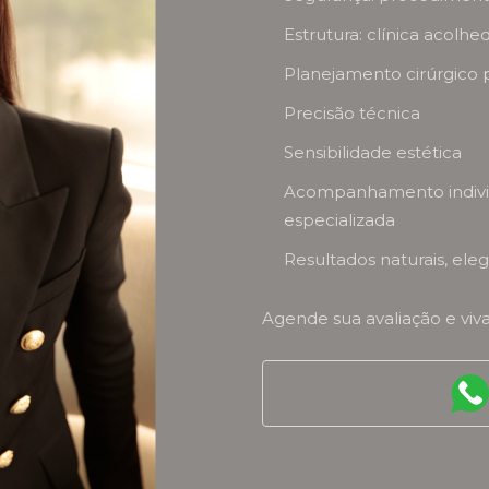
Estrutura: clínica acolhe
Planejamento cirúrgico 
Precisão técnica
Sensibilidade estética
Acompanhamento individ
especializada
Resultados naturais, el
Agende sua avaliação e viv