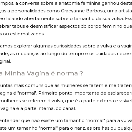
empos, a conversa sobre a anatomia feminina ganhou dest
ÍNTIMA
ças a personalidades como Gracyanne Barbosa, uma artist
deo falando abertamente sobre o tamanho da sua vulva. Ess
TUDO SOBRE CLITOROPLASTIA
brar tabus e desmistificar aspectos do corpo feminino que
 ou estigmatizados.
TUDO SOBRE NINFOPLASTIA
vamos explorar algumas curiosidades sobre a vulva e a vagin
dade, as mudanças ao longo do tempo e os cuidados necess
inal.
GUIA DA CIRURGIA ÍNTÍMA
 Minha Vagina é normal?
GUIA DA CIRURGIA PLÁSTICA
ntas mais comuns que as mulheres se fazem e me trazem
agina é "normal". Primeiro ponto importante de esclarece
 mulheres se referem à vulva, que é a parte externa e visíve
MÍDIA
vagina é a parte interna, do canal.
entender que não existe um tamanho "normal" para a vulva 
ste um tamanho "normal" para o nariz, as orelhas ou qualq