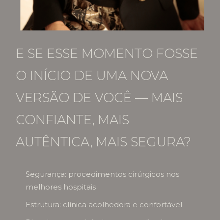
E SE ESSE MOMENTO FOSSE
O INÍCIO DE UMA NOVA
VERSÃO DE VOCÊ — MAIS
CONFIANTE, MAIS
AUTÊNTICA, MAIS SEGURA?
Segurança: procedimentos cirúrgicos nos
melhores hospitais
Estrutura: clínica acolhedora e confortável