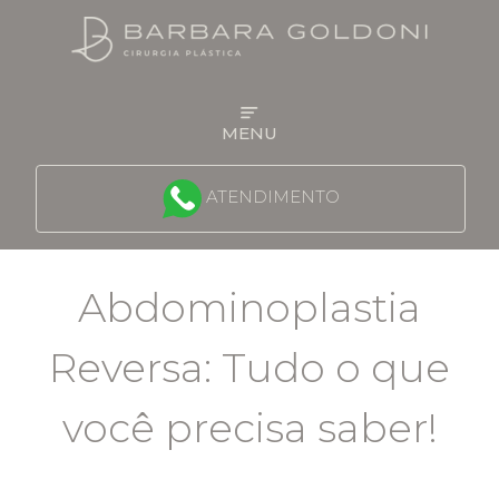
MENU
QUEM É A DRA BARBARA
ATENDIMENTO
FACE
Abdominoplastia
MAMA
Reversa: Tudo o que
CONTORNO CORPORAL
você precisa saber!
PROCEDIMENTOS NÃO CIRÚRGICOS