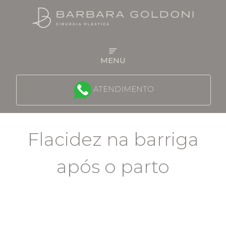
MENU
QUEM É A DRA BARBARA
ATENDIMENTO
FACE
Flacidez na barriga
MAMA
após o parto
CONTORNO CORPORAL
PROCEDIMENTOS NÃO CIRÚRGICOS