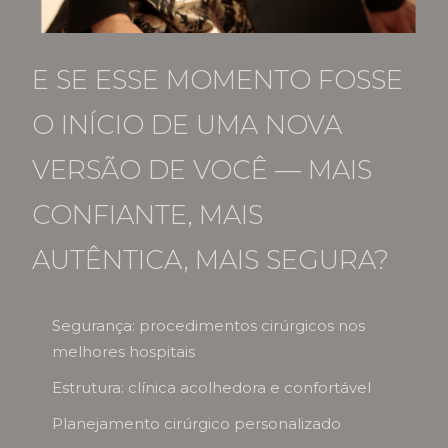
E SE ESSE MOMENTO FOSSE
O INÍCIO DE UMA NOVA
VERSÃO DE VOCÊ — MAIS
CONFIANTE, MAIS
AUTÊNTICA, MAIS SEGURA?
Segurança: procedimentos cirúrgicos nos
melhores hospitais
Estrutura: clínica acolhedora e confortável
Planejamento cirúrgico personalizado