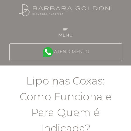
MENU
QUEM É A DRA BARBARA
ATENDIMENTO
FACE
Lipo nas Coxas:
MAMA
Como Funciona e
CONTORNO CORPORAL
Para Quem é
PROCEDIMENTOS NÃO CIRÚRGICOS
Indicada?