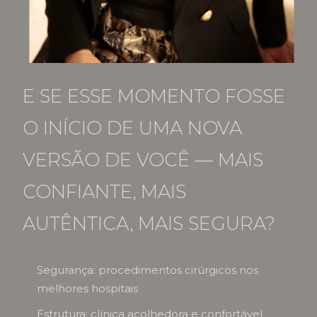
E SE ESSE MOMENTO FOSSE
O INÍCIO DE UMA NOVA
VERSÃO DE VOCÊ — MAIS
CONFIANTE, MAIS
AUTÊNTICA, MAIS SEGURA?
Segurança: procedimentos cirúrgicos nos
melhores hospitais
Estrutura: clínica acolhedora e confortável