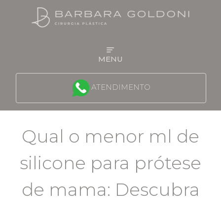
MENU
QUEM É A DRA BARBARA
ATENDIMENTO
FACE
Qual o menor ml de
MAMA
silicone para prótese
CONTORNO CORPORAL
de mama: Descubra
PROCEDIMENTOS NÃO CIRÚRGICOS