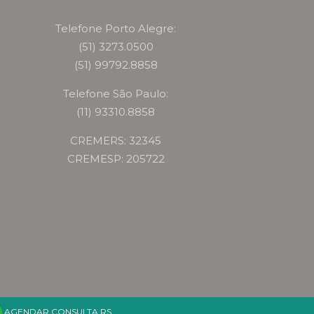
Telefone Porto Alegre:
(51) 3273.0500
(51) 99792.8858
Telefone São Paulo:
(11) 93310.8858
CREMERS: 32345
CREMESP: 205722
AGENDAR CONSULTA RS