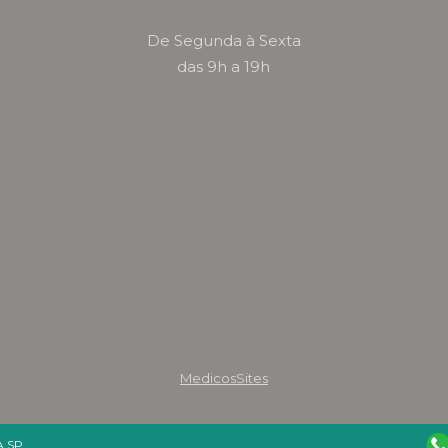
De Segunda à Sexta
das 9h a 19h
MedicosSites
 SP