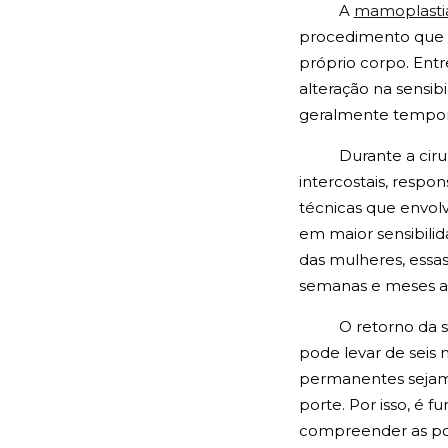
A
mamoplasti
procedimento que 
próprio corpo. Ent
alteração na sensi
geralmente temporá
Durante a cir
intercostais, respo
técnicas que envolv
em maior sensibilid
das mulheres, essas
semanas e meses ap
O retorno da 
pode levar de seis
permanentes sejam
porte. Por isso, é f
compreender as poss