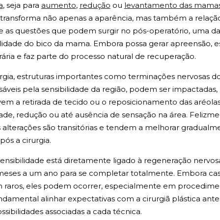
a
, seja para
aumento
,
redução
ou
levantamento das mama
ÍNTIMA
transforma não apenas a aparência, mas também a relaçã
re as questões que podem surgir no pós-operatório, uma d
TUDO SOBRE CLITOROPLASTIA
bilidade do bico da mama. Embora possa gerar apreensão, 
ria e faz parte do processo natural de recuperação.
TUDO SOBRE NINFOPLASTIA
urgia, estruturas importantes como terminações nervosas d
nsáveis pela sensibilidade da região, podem ser impactada
em a retirada de tecido ou o reposicionamento das aréolas.
GUIA DA CIRURGIA ÍNTÍMA
ade, redução ou até ausência de sensação na área. Felizmen
 alterações são transitórias e tendem a melhorar gradualm
ós a cirurgia.
GUIA DA CIRURGIA PLÁSTICA
sensibilidade está diretamente ligado à regeneração nervo
MÍDIA
 meses a um ano para se completar totalmente. Embora c
 raros, eles podem ocorrer, especialmente em procedime
undamental alinhar expectativas com a cirurgiã plástica antes
ibilidades associadas a cada técnica.